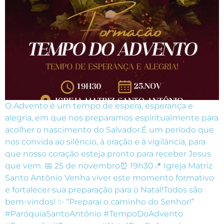
O Advento é um tempo de espera, esperança e
alegria, em que nos preparamos espiritualmente para
acolher o nascimento do Salvador.É um período que
nos convida ao silêncio, à oração e à vigilância, para
que nosso coração esteja pronto para receber Jesus
que vem. 📅 25 de novembro⏰ 19h30📍 Igreja Matriz
Santo Antônio Venha viver este momento formativo
e fortalecer sua preparação para o Natal!Todos são
bem-vindos! ✨ “Preparai o caminho do Senhor!”
#ParóquiaSantoAntônio #TempoDoAdvento