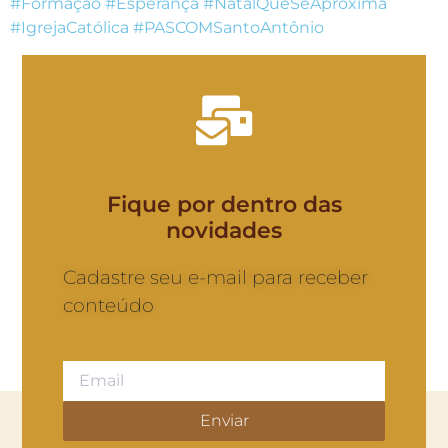
#Formação #Esperança #NatalQueSeAproxima
#IgrejaCatólica #PASCOMSantoAntônio
Fique por dentro das
novidades
Cadastre seu e-mail para receber
conteúdo
Enviar