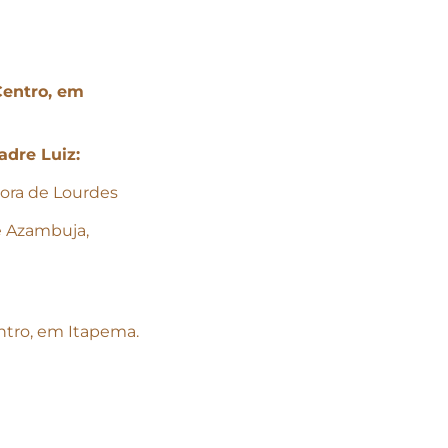
Centro, em
adre Luiz:
ora de Lourdes
e Azambuja,
ntro, em Itapema.