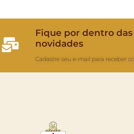
Fique por dentro das
novidades
Cadastre seu e-mail para receber 