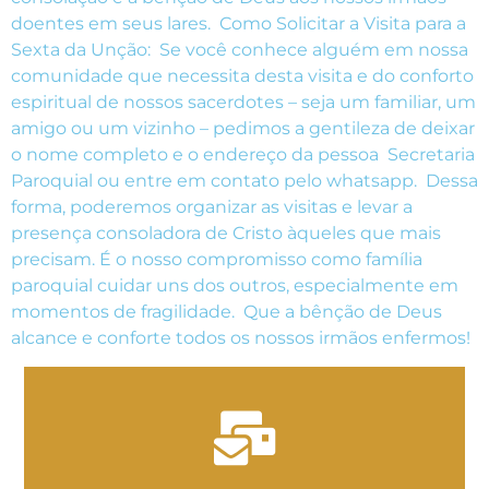
doentes em seus lares. Como Solicitar a Visita para a
Sexta da Unção: Se você conhece alguém em nossa
comunidade que necessita desta visita e do conforto
espiritual de nossos sacerdotes – seja um familiar, um
amigo ou um vizinho – pedimos a gentileza de deixar
o nome completo e o endereço da pessoa Secretaria
Paroquial ou entre em contato pelo whatsapp. Dessa
forma, poderemos organizar as visitas e levar a
presença consoladora de Cristo àqueles que mais
precisam. É o nosso compromisso como família
paroquial cuidar uns dos outros, especialmente em
momentos de fragilidade. Que a bênção de Deus
alcance e conforte todos os nossos irmãos enfermos!