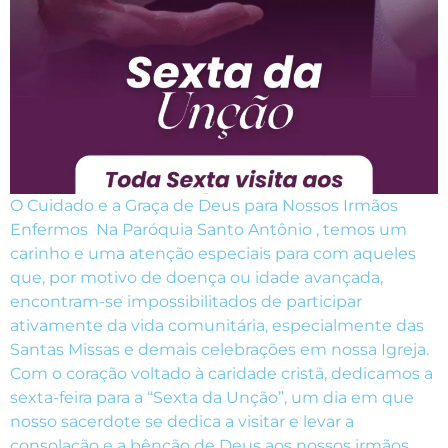
O Cuidado e a Graça de Deus para Nossos Irmãos
Enfermos Na Paróquia Santo Antônio , temos um
carinho e uma atenção especiais para com aqueles
que, por motivo de doença ou idade avançada,
encontram-se impossibilitados de participar
ativamente da vida comunitária, especialmente das
Santas Missas e demais celebrações em nossa Igreja.
Com o coração voltado à caridade cristã, dedicamos a
sexta-feira para a “Sexta da Unção”, um dia em que
nosso sacerdote se dedica a visitar e levar a
consolação e a bênção de Deus aos nossos irmãos