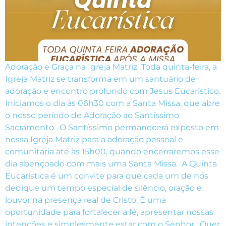
Adoração e Graça na Igreja Matriz Toda quinta-feira, a
Igreja Matriz se transforma em um santuário de
adoração e encontro profundo com Jesus Eucarístico.
Iniciamos o dia às 06h30 com a Santa Missa, que abre
o nosso período de Adoração ao Santíssimo
Sacramento. O Santíssimo permanecerá exposto em
nossa Igreja Matriz para a adoração pessoal e
comunitária até às 15h00, quando encerraremos esse
dia abençoado com mais uma Santa Missa. A Quinta
Eucarística é um convite para que cada um de nós
dedique um tempo especial de silêncio, oração e
louvor na presença real de Cristo. É uma
oportunidade para fortalecer a fé, apresentar nossas
intenções e simplesmente estar com o Senhor. Quer