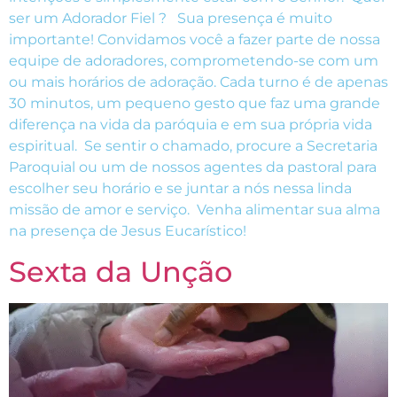
ser um Adorador Fiel ? Sua presença é muito
importante! Convidamos você a fazer parte de nossa
equipe de adoradores, comprometendo-se com um
ou mais horários de adoração. Cada turno é de apenas
30 minutos, um pequeno gesto que faz uma grande
diferença na vida da paróquia e em sua própria vida
espiritual. Se sentir o chamado, procure a Secretaria
Paroquial ou um de nossos agentes da pastoral para
escolher seu horário e se juntar a nós nessa linda
missão de amor e serviço. Venha alimentar sua alma
na presença de Jesus Eucarístico!
Sexta da Unção