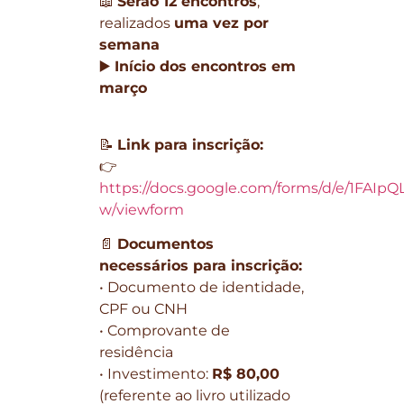
📖
Serão 12 encontros
,
realizados
uma vez por
semana
▶️
Início dos encontros em
março
📝
Link para inscrição:
👉
https://docs.google.com/forms/d/e/1
w/viewform
📄
Documentos
necessários para inscrição:
• Documento de identidade,
CPF ou CNH
• Comprovante de
residência
• Investimento:
R$ 80,00
(referente ao livro utilizado