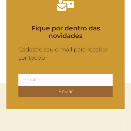
Fique por dentro das
novidades
Cadastre seu e-mail para receber
conteúdo
Enviar