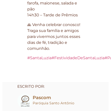
farofa, maionese, salada e
pão
14h30 – Tarde de Prêmios
🙏 Venha celebrar conosco!
Traga sua família e amigos
para vivermos juntos esses
dias de fé, tradição e
comunhão.
#SantaLuzia
#FestividadeDeSantaLuzia
#P
ESCRITO POR:
Pascom
Paróquia Santo Antônio