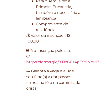
Para quem já fez a
Primeira Eucaristia,
também é necessária a
lembrança
Comprovante de
residência
💰 Valor da inscrição: R$
100,00
🌐 Pré-inscrição pelo site:
👉
https://forms.gle/9JJxG6sApE5t1NpM7
🙏 Garanta a vaga e ajude
seu filho(a) a dar passos
firmes na fé e na caminhada
cristã.